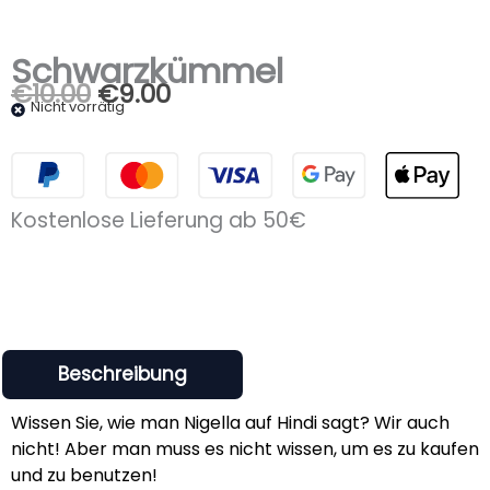
Schwarzkümmel
€
10.00
€
9.00
Ursprünglicher
Aktueller
Nicht vorrätig
Preis
Preis
war:
ist:
€10.00
€9.00.
Kostenlose Lieferung ab 50€
Beschreibung
Wissen Sie, wie man Nigella auf Hindi sagt? Wir auch
nicht! Aber man muss es nicht wissen, um es zu kaufen
und zu benutzen!