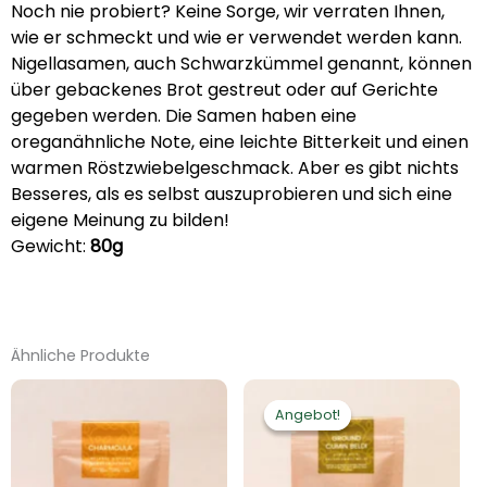
Noch nie probiert? Keine Sorge, wir verraten Ihnen,
wie er schmeckt und wie er verwendet werden kann.
Nigellasamen, auch Schwarzkümmel genannt, können
über gebackenes Brot gestreut oder auf Gerichte
gegeben werden. Die Samen haben eine
oreganähnliche Note, eine leichte Bitterkeit und einen
warmen Röstzwiebelgeschmack. Aber es gibt nichts
Besseres, als es selbst auszuprobieren und sich eine
eigene Meinung zu bilden!
Gewicht:
80g
Ähnliche Produkte
Ursprünglicher
Aktueller
Preis
Preis
Angebot!
Angebot!
war:
ist:
€3.90
€3.12.