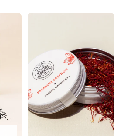
icher
ueller
Preisspanne:
s
€8.90
bis
00.
€15.90