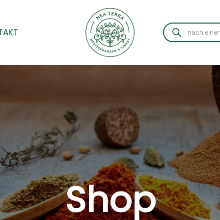
lität
ert
Products
TAKT
search
Shop