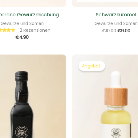
errane Gewürzmischung
Schwarzkümmel
Gewürze und Samen
Gewürze und Samen
2
Rezensionen
€
10.00
€
9.00
€
4.90
ertet mit
5.00
von 5
Preisspanne:
Ursprüngl
Aktu
€8.90
Preis
Prei
Angebot!
bis
war:
ist:
€14.90
€9.90
€8.