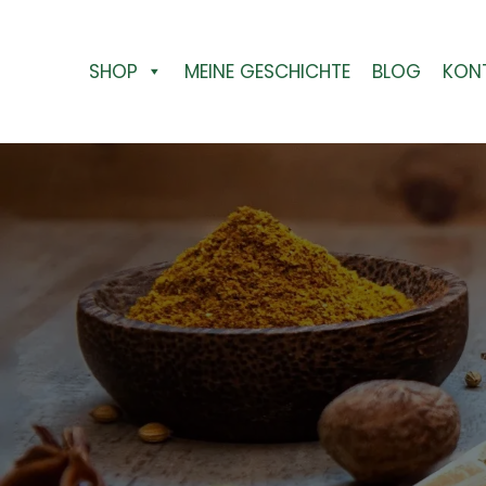
Nach
Zum
Aktua
Inhalt
sorti
springen
SHOP
MEINE GESCHICHTE
BLOG
KON