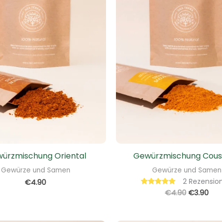
ürzmischung Oriental
Gewürzmischung Cous
Gewürze und Samen
Gewürze und Samen
2
Rezensio
€
4.90
€
4.90
€
3.90
Bewertet mit
5.00
von 5