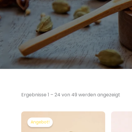
Ergebnisse 1 – 24 von 49 werden angezeigt
Ursprünglicher
Aktueller
Preis
Preis
Angebot!
war:
ist:
€79.00
€69.00.