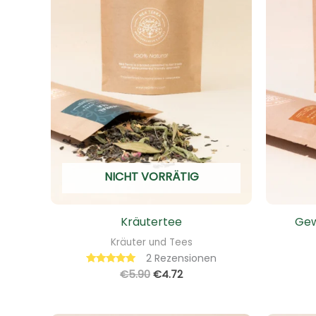
NICHT VORRÄTIG
Kräutertee
Gew
Kräuter und Tees
2
Rezensionen
€
5.90
€
4.72
Bewertet mit
5.00
von 5