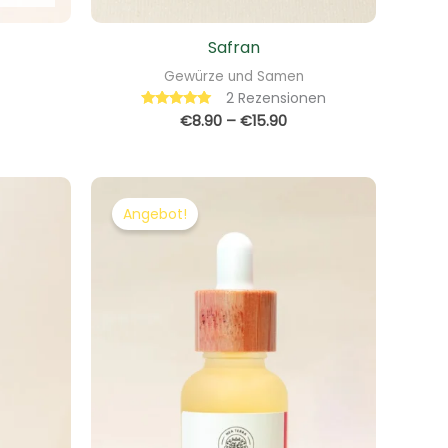
Safran
Gewürze und Samen
2
Rezensionen
€
8.90
–
€
15.90
Bewertet mit
5.00
von 5
icher
eller
Ursprünglicher
Aktueller
s
Preis
Preis
Angebot!
war:
ist:
90.
€34.90
€29.90.