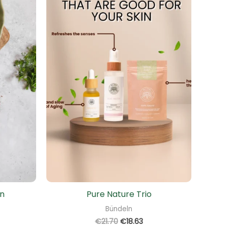
ln
Pure Nature Trio
Bündeln
€
21.70
€
18.63