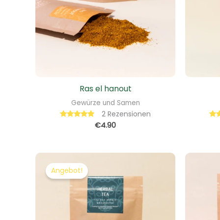
Ras el hanout
Gewürze und Samen
2
Rezensionen
€
4.90
Bewertet mit
B
5.00
von 5
Ursprünglicher
Aktueller
Preis
Preis
Angebot!
war:
ist:
€5.90
€4.72.