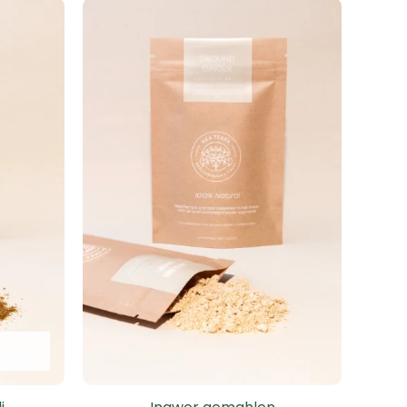
icher
eller
s
.