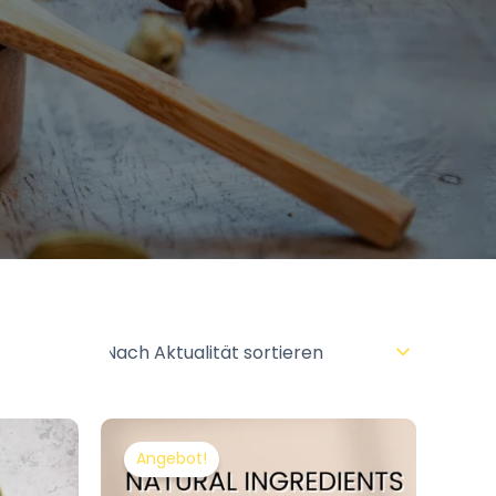
Ursprünglicher
Aktueller
Preis
Preis
Angebot!
war:
ist:
€21.70
€18.63.