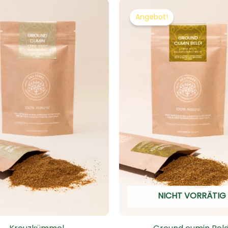
Ursprüngl
Aktu
Preis
Prei
Angebot!
war:
ist:
€3.90
€3.12
NICHT VORRÄTIG