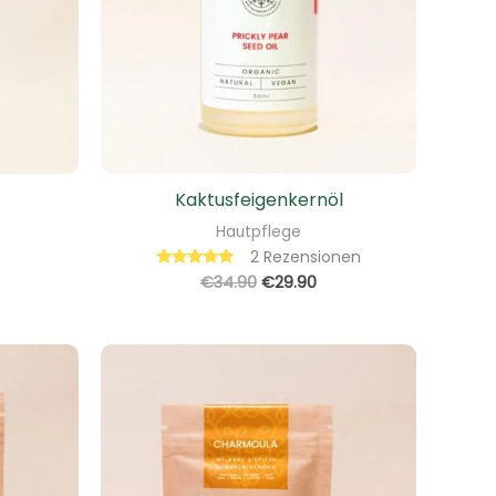
Kaktusfeigenkernöl
Hautpflege
2
Rezensionen
€
34.90
€
29.90
Bewertet mit
5.00
von 5
icher
eller
s
90.