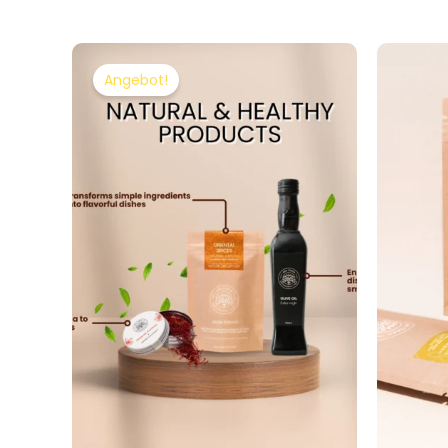
Ursprünglicher
Aktueller
Preis
Preis
Angebot!
war:
ist:
€26.70
€22.97.