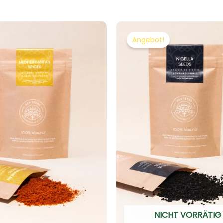
Ursprüngl
Akt
Preis
Prei
Angebot!
war:
ist:
€10.00
€9.
NICHT VORRÄTIG