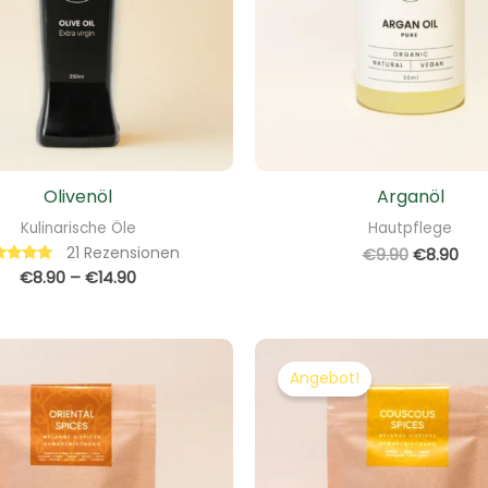
Olivenöl
Arganöl
Kulinarische Öle
Hautpflege
21
Rezensionen
€
9.90
€
8.90
€
8.90
–
€
14.90
ewertet
mit
4.86
von 5
Ursprüngl
Aktu
Preis
Prei
Angebot!
war:
ist:
€4.90
€3.