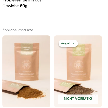
Probieren Sie ihn aus!
Gewicht:
60g
Ähnliche Produkte
Ursprünglicher
Aktueller
Preis
Preis
Angebot!
Angebot!
war:
ist:
€4.90
€3.92.
NICHT VORRÄTIG