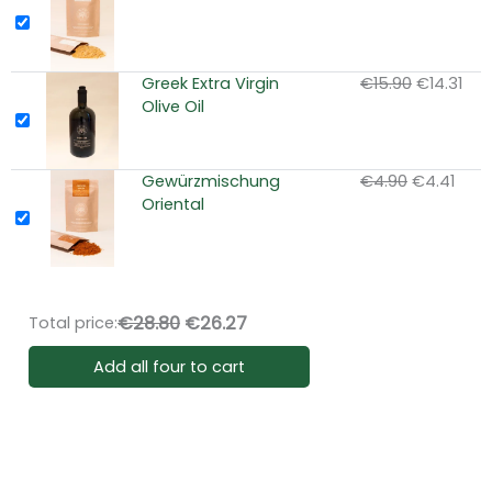
Preis
Prei
war:
ist:
€4.50
€4.
Ursprüngl
Aktu
Greek Extra Virgin
€
15.90
€
14.31
Preis
Prei
Olive Oil
war:
ist:
€15.90
€14.
Ursprüngli
Aktue
Gewürzmischung
€
4.90
€
4.41
Preis
Preis
Oriental
war:
ist:
€4.90
€4.41
€28.80
€26.27
Total price:
Add all four to cart