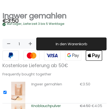
Ingwer gemahlen
€
3.50
Auf Lager, Lieferzeit 3 ​​bis 5 Werktage
Ingwer
gemahlen
Menge
In den Warenkorb
Kostenlose Lieferung ab 50€
Frequently bought together
Ingwer gemahlen
€
3.50
Ursprüngl
Aktu
Knoblauchpulver
€
4.50
€
4.05