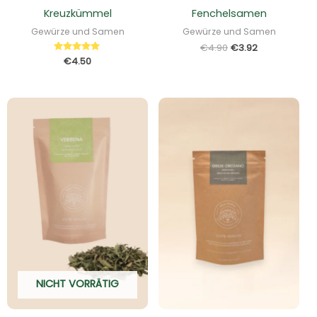
Kreuzkümmel
Fenchelsamen
Gewürze und Samen
Gewürze und Samen
€
4.90
€
3.92
Bewertet
€
4.50
mit
5.00
von 5
NICHT VORRÄTIG