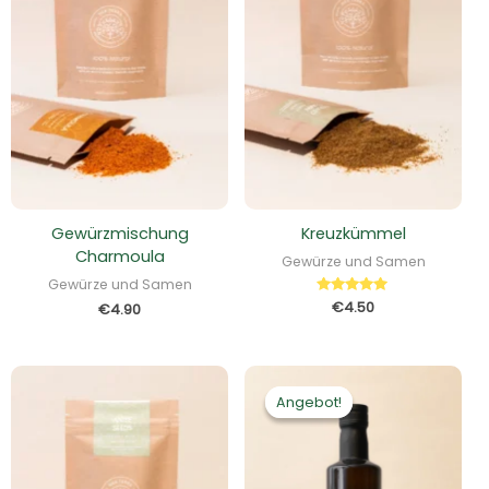
Gewürzmischung
Kreuzkümmel
Charmoula
Gewürze und Samen
Gewürze und Samen
Bewertet
€
4.50
€
4.90
mit
5.00
von 5
Preisspann
€21.90
Angebot!
Angebot!
bis
€36.90